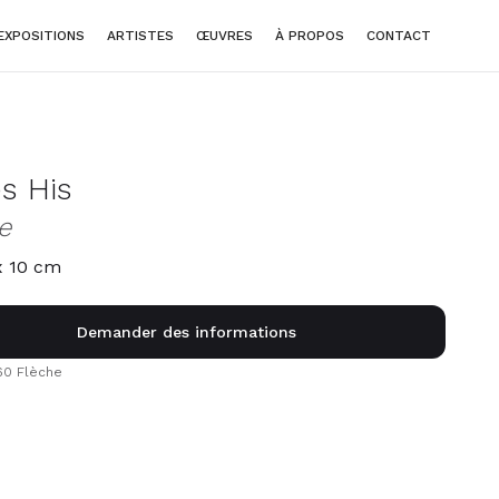
EXPOSITIONS
ARTISTES
ŒUVRES
À PROPOS
CONTACT
s His
e
x 10 cm
Demander des informations
60 Flèche