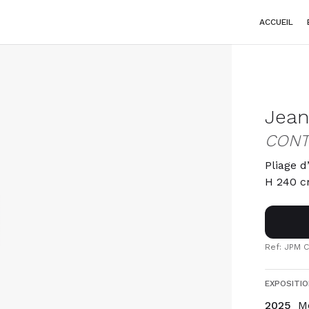
ACCUEIL
Jean
CONT
Pliage 
H 240 
Ref: JPM 
EXPOSITIO
2025
M