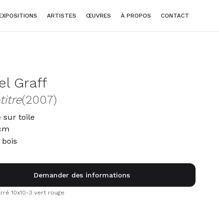
EXPOSITIONS
ARTISTES
ŒUVRES
À PROPOS
CONTACT
el Graff
titre
(2007)
 sur toile
 cm
 bois
Demander des informations
rré 10x10-3 vert rouge